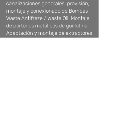
canalizaciones generales, provisión,
montaje y conexionado de Bombas
Waste Antifreze / Waste Oil. Montaje
de portones metálicos de guillotina.
Adaptación y montaje de extractores
industriales de aire y humo. Montaje
de puentes grúa de 45tn y 15 tn,
Heat Tracing de cañerías de red
incendio y ductos de ventilación.
Iluminación principal y de
emergencia para ampliación de
Truck Shop perteneciente a Mina
Veladero.
Extracto: La instalación
suministrada se realizó en una nave
destinada a “Taller de Camiones
Fuera de Ruta” en alta montaña.
Superficie 2673m2.